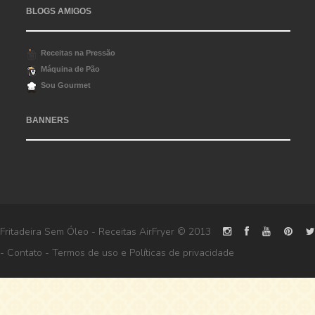
BLOGS AMIGOS
Receitas na Pressão
Máquina de Pão
Sou Gourmet
BANNERS
Fritadeira Sem Óleo - Receitas AirFryer
© 2013
-
Contato
-
Termos de uso
e
Políticas de privacidade