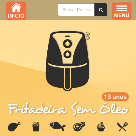
Índice / Todas as Receitas
YouTube
Livros
Ofertas
Sobre
Na Mídia