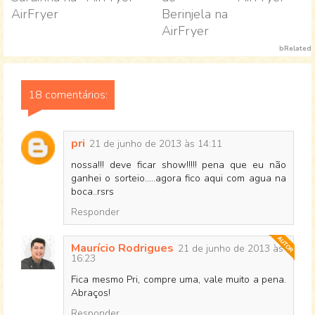
AirFryer
Berinjela na
AirFryer
bRelated
18 comentários:
pri
21 de junho de 2013 às 14:11
nossa!!! deve ficar show!!!!! pena que eu não
ganhei o sorteio.....agora fico aqui com agua na
boca..rsrs
Responder
Maurício Rodrigues
21 de junho de 2013 às
16:23
Fica mesmo Pri, compre uma, vale muito a pena.
Abraços!
Responder