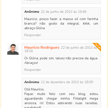
Anônimo
22 de junho de 2013 às 16:46
Mauricio, posso fazer a massa só com farinha
branca? não gosto da integral, kkkk, um
abraço.Glória
Responder
Maurício Rodrigues
22 de junho de 2013 às
18:16
Oi Glória, pode sim, talvez não precise da água.
Abraços!
Responder
Anônimo
12 de dezembro de 2013 às 18:09
Olá Maurício,
Fiquei muito feliz com seu blog, estou
aguardando chegar minha Fritalight mega
ansiosa, rs! Estou adorando suas receitas,
parabéns!!!