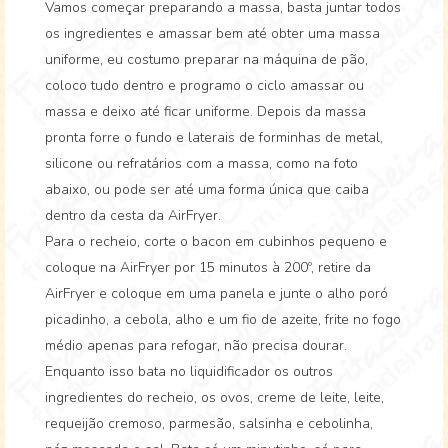
Vamos começar preparando a massa, basta juntar todos
os ingredientes e amassar bem até obter uma massa
uniforme, eu costumo preparar na máquina de pão,
coloco tudo dentro e programo o ciclo amassar ou
massa e deixo até ficar uniforme. Depois da massa
pronta forre o fundo e laterais de forminhas de metal,
silicone ou refratários com a massa, como na foto
abaixo, ou pode ser até uma forma única que caiba
dentro da cesta da AirFryer.
Para o recheio, corte o bacon em cubinhos pequeno e
coloque na AirFryer por 15 minutos à 200º, retire da
AirFryer e coloque em uma panela e junte o alho poró
picadinho, a cebola, alho e um fio de azeite, frite no fogo
médio apenas para refogar, não precisa dourar.
Enquanto isso bata no liquidificador os outros
ingredientes do recheio, os ovos, creme de leite, leite,
requeijão cremoso, parmesão, salsinha e cebolinha,