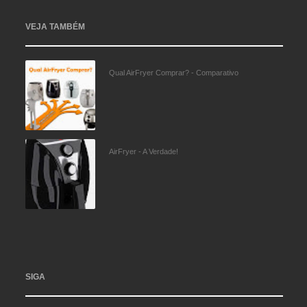
VEJA TAMBÉM
Qual AirFryer Comprar? - Comparativo
AirFryer - A Verdade!
SIGA