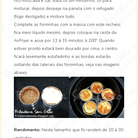
nóz-moscada e sal. Bata só um minutinho, só para
misturar, depois despeje na panela com o refogado
(fogo desligado) e misture tudo.
Complete as forminhas com a massa com este recheio,
fica meio líquido mesmo, depois coloque na cesta da
AirFryer e asse por 13 à 15 minutos à 200º. Quando
estiver pronto estará bem dourado por cima, o centro
ficará levemente estufadinho e as bordas estarão
soltando das laterais das forminhas, veja nas imagens
abaixo.
Rendimento:
Neste tamanho que fiz rendem de 20 à 30
unidades.