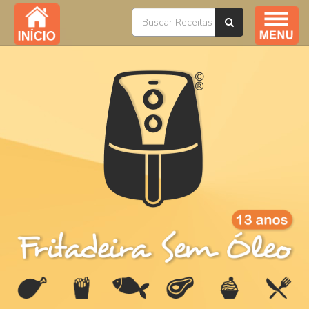
Índice / Todas as Receitas
YouTube
Livros
Ofertas
Sobre
Na Mídia