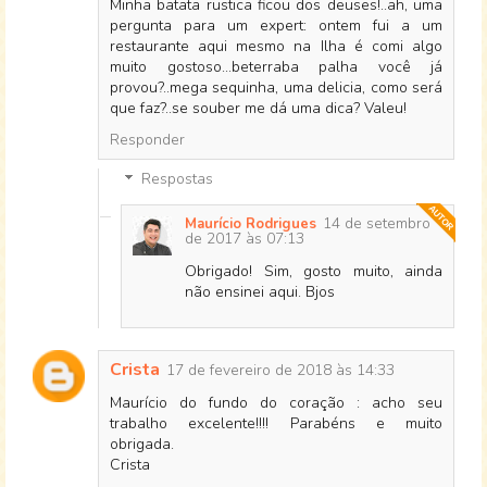
Minha batata rustica ficou dos deuses!..ah, uma
pergunta para um expert: ontem fui a um
restaurante aqui mesmo na Ilha é comi algo
muito gostoso...beterraba palha você já
provou?..mega sequinha, uma delicia, como será
que faz?..se souber me dá uma dica? Valeu!
Responder
Respostas
14 de setembro
Maurício Rodrigues
de 2017 às 07:13
Obrigado! Sim, gosto muito, ainda
não ensinei aqui. Bjos
Crista
17 de fevereiro de 2018 às 14:33
Maurício do fundo do coração : acho seu
trabalho excelente!!!! Parabéns e muito
obrigada.
Crista