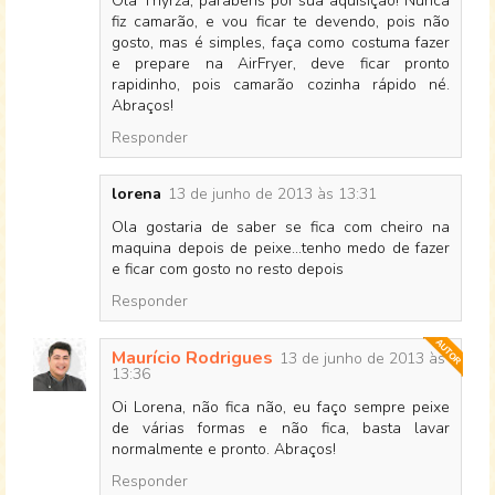
Olá Thyrza, parabéns por sua aquisição! Nunca
fiz camarão, e vou ficar te devendo, pois não
gosto, mas é simples, faça como costuma fazer
e prepare na AirFryer, deve ficar pronto
rapidinho, pois camarão cozinha rápido né.
Abraços!
Responder
lorena
13 de junho de 2013 às 13:31
Ola gostaria de saber se fica com cheiro na
maquina depois de peixe...tenho medo de fazer
e ficar com gosto no resto depois
Responder
Maurício Rodrigues
13 de junho de 2013 às
13:36
Oi Lorena, não fica não, eu faço sempre peixe
de várias formas e não fica, basta lavar
normalmente e pronto. Abraços!
Responder