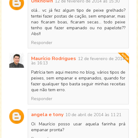
Unknown
12 de fevereiro de 2014 às 15:30
olá... vc já fez algum tipo de peixe grelhado?
tentei fazer postas de cação, sem empanar, mas
nao ficaram boas, ficaram secas... todo peixe
tenho que fazer empanado ou no papelote??
Abs!!
Responder
Maurício Rodrigues
12 de fevereiro de 2014
às 16:13
Patrícia tem aqui mesmo no blog, vários tipos de
peixes, sem empanar e empanados, quando for
fazer qualquer tipo basta seguir minhas receitas
que não tem erro.
Responder
angela e tony
10 de abril de 2014 às 11:21
Oi Maurício posso usar aquela farinha prá
empanar pronta?