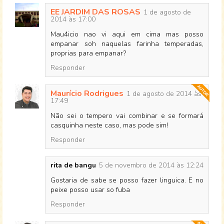
EE JARDIM DAS ROSAS
1 de agosto de
2014 às 17:00
Mau4icio nao vi aqui em cima mas posso
empanar soh naquelas farinha temperadas,
proprias para empanar?
Responder
Maurício Rodrigues
1 de agosto de 2014 às
17:49
Não sei o tempero vai combinar e se formará
casquinha neste caso, mas pode sim!
Responder
rita de bangu
5 de novembro de 2014 às 12:24
Gostaria de sabe se posso fazer linguica. E no
peixe posso usar so fuba
Responder