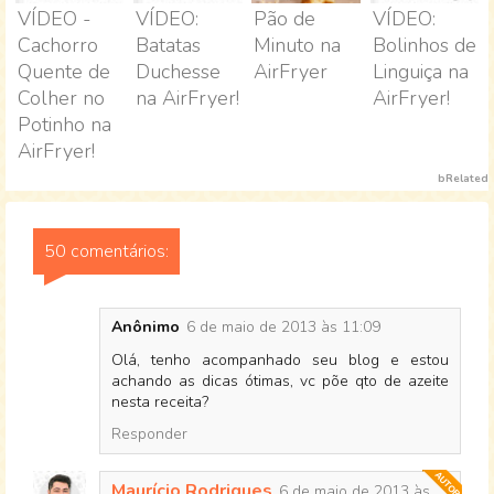
VÍDEO -
VÍDEO:
Pão de
VÍDEO:
Cachorro
Batatas
Minuto na
Bolinhos de
Quente de
Duchesse
AirFryer
Linguiça na
Colher no
na AirFryer!
AirFryer!
Potinho na
AirFryer!
bRelated
50 comentários:
Anônimo
6 de maio de 2013 às 11:09
Olá, tenho acompanhado seu blog e estou
achando as dicas ótimas, vc põe qto de azeite
nesta receita?
Responder
Maurício Rodrigues
6 de maio de 2013 às