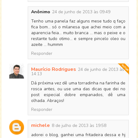
Anônimo
24 de junho de 2013 às 09:49
Tenho uma panela faz alguns mese tudo q faço
fica bom... só o milanesa que achei meio com a
aparencia feia... muito branca ... mas o peixe e o
restante tudo otimo... e sempre pincelo oleo ou
azeite ... hummm
Responder
Maurício Rodrigues
24 de junho de 2013 às
14:13
Dá próxima vez dê uma torradinha na farinha de
rosca antes, ou use uma das dicas que dei no
post especial dobre empanados, dê uma
olhada. Abraços!
Responder
michele
8 de julho de 2013 às 19:58
adorei o blog, ganhei uma fritadeira dessa e hj