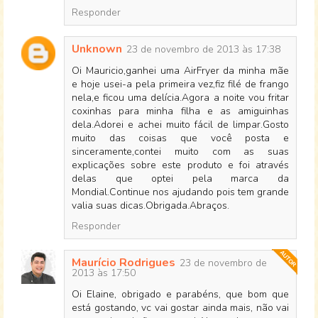
Responder
Unknown
23 de novembro de 2013 às 17:38
Oi Mauricio,ganhei uma AirFryer da minha mãe
e hoje usei-a pela primeira vez,fiz filé de frango
nela,e ficou uma delícia.Agora a noite vou fritar
coxinhas para minha filha e as amiguinhas
dela.Adorei e achei muito fácil de limpar.Gosto
muito das coisas que você posta e
sinceramente,contei muito com as suas
explicações sobre este produto e foi através
delas que optei pela marca da
Mondial.Continue nos ajudando pois tem grande
valia suas dicas.Obrigada.Abraços.
Responder
Maurício Rodrigues
23 de novembro de
2013 às 17:50
Oi Elaine, obrigado e parabéns, que bom que
está gostando, vc vai gostar ainda mais, não vai