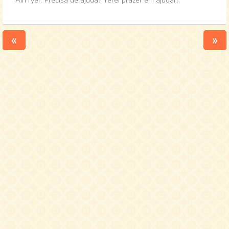
AirFryer. Precisa de ajuda? Terei prazer em ajudar!