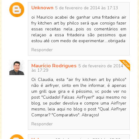
Unknown
5 de fevereiro de 2014 às 17:13
oi Mauricio acabei de ganhar uma fritadeira air
fry kitchen art by philco será que consigo fazer
essas receitas nela....pois os comentários em
relaçao a essa fritadeira são pessimos que
estou até com medo de experimentar....obrigada
Responder
Maurício Rodrigues
5 de fevereiro de 2014
às 17:29
Oi Claudia, esta "air fry kitchen art by philco"
não é airfryer, sinto em lhe informar, é apenas
um grill que gira e é péssimo, vc pode ver no
post "Cuidado! Falsas AirFryer!" aqui mesmo no
blog, se puder devolva e compre uma AirFryer
mesmo, leia aqui no blog o post "Qual AirFryer
Comprar? "Comparativo". Abraços!
Responder