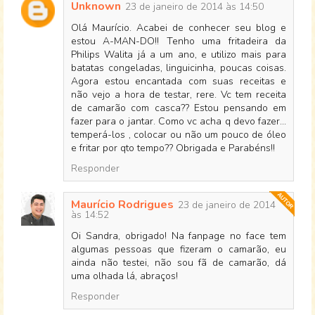
Unknown
23 de janeiro de 2014 às 14:50
Olá Maurício. Acabei de conhecer seu blog e
estou A-MAN-DO!! Tenho uma fritadeira da
Philips Walita já a um ano, e utilizo mais para
batatas congeladas, linguicinha, poucas coisas.
Agora estou encantada com suas receitas e
não vejo a hora de testar, rere. Vc tem receita
de camarão com casca?? Estou pensando em
fazer para o jantar. Como vc acha q devo fazer...
temperá-los , colocar ou não um pouco de óleo
e fritar por qto tempo?? Obrigada e Parabéns!!
Responder
Maurício Rodrigues
23 de janeiro de 2014
às 14:52
Oi Sandra, obrigado! Na fanpage no face tem
algumas pessoas que fizeram o camarão, eu
ainda não testei, não sou fã de camarão, dá
uma olhada lá, abraços!
Responder