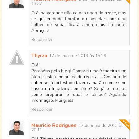
13:37
Olá, na verdade não coloco nada de azeite, mas
se quiser pode borrifar ou pincelar com uma
colher de sopa, ficará ainda mais crocante.
Abraços!
Responder
Thyrza
17 de maio de 2013 às 15:29
Olá!
Parabéns pelo blog! Comprei uma fritadeira sem
óleo e estou em busca de receitas... Gostaria de
saber se já foi testado fazer camarão com e sem
casca na fritadeira sem óleo? Se já tem teste,
como preparar e qual o tempo? Aguardo
informação. Mui grata.
Responder
Maurício Rodrigues
17 de maio de 2013 às
20:11