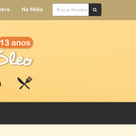
obre
Na Mídia