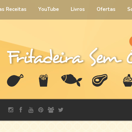
 as Receitas
YouTube
Livros
Ofertas
S