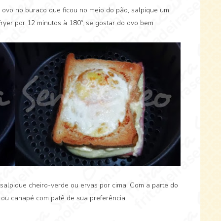
 ovo no buraco que ficou no meio do pão, salpique um
ryer por 12 minutos à 180º, se gostar do ovo bem
 salpique cheiro-verde ou ervas por cima. Com a parte do
 ou canapé com patê de sua preferência.