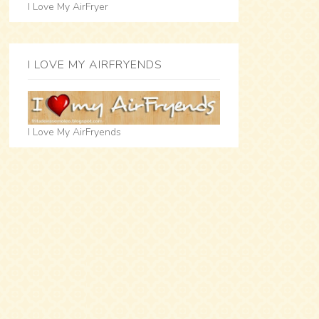
I Love My AirFryer
I LOVE MY AIRFRYENDS
I Love My AirFryends