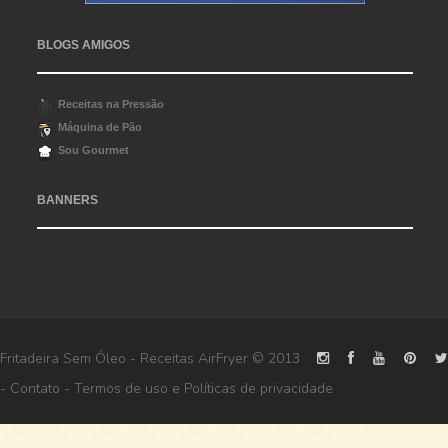
BLOGS AMIGOS
Receitas na Pressão
Máquina de Pão
Sou Gourmet
BANNERS
Fritadeira Sem Óleo - Receitas AirFryer
© 2013
-
Contato
-
Termos de uso
e
Políticas de privacidade