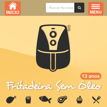
Índice / Todas as Receitas
YouTube
Livros
Ofertas
Sobre
Na Mídia