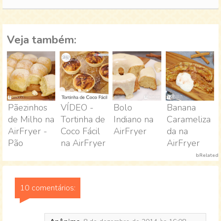
Veja também:
Pãezinhos
VÍDEO -
Bolo
Banana
de Milho na
Tortinha de
Indiano na
Carameliza
AirFryer -
Coco Fácil
AirFryer
da na
Pão
na AirFryer
AirFryer
bRelated
10 comentários: