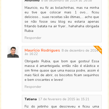
Anônimo
8 de dezembro de 2014 às 16:08
Mauricio, eu fiz as bolachinhas, mas na minha
eu tive que colocar mais 1 ovo.... ficou
delicioso.... suas receitas são ótimas,.... acho que
se não fosse seu blog eu estaria apenas
fritando batata na air fryer... hahahaha obrigada
Rubia
Responder
Maurício Rodrigues
8 de dezembro de 2014
às 16:22
Obrigado Rubia, que bom que gostou! Essa
massa é amanteigada, então não é elástica e
sim firme quase que uma massa podre, assim é
mais fácil de abrir, os biscoitos ficam sequinhos
e bem crocantes e leves!
Responder
Tatiana
17 de fevereiro de 2015 às 15:21
Fiz do jeitinho que descreveu e ficou uma