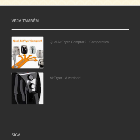
VEJA TAMBÉM
Qual AirFryer Comprar? - Comparativo
AirFryer - A Verdade!
SIGA