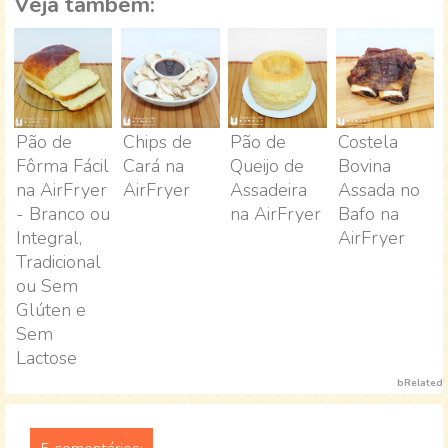
Veja também:
Pão de
Chips de
Pão de
Costela
Fôrma Fácil
Cará na
Queijo de
Bovina
na AirFryer
AirFryer
Assadeira
Assada no
- Branco ou
na AirFryer
Bafo na
Integral,
AirFryer
Tradicional
ou Sem
Glúten e
Sem
Lactose
bRelated