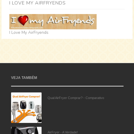
I LOVE MY AIRFRYENDS
I Love My AirFryends
VEJA TAMBÉM
Qual AirFryer Comprar? - Comparativo
AirFryer - A Verdade!