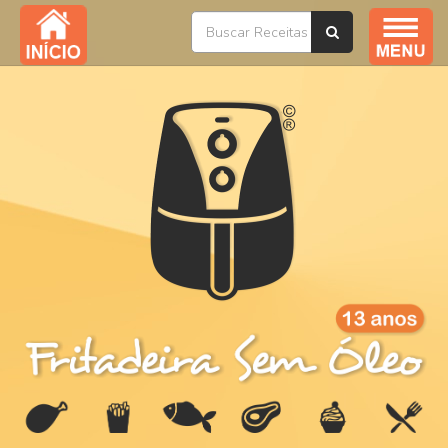
Índice / Todas as Receitas
YouTube
Livros
Ofertas
Sobre
Na Mídia