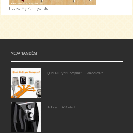
I Love My AirFryends
VEJA TAMBÉM
Qual AirFryer Comprar? - Comparativo
AirFryer - A Verdade!