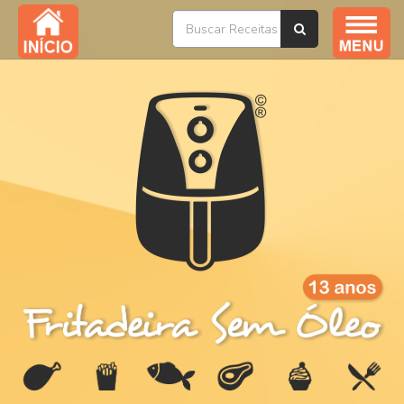
Índice / Todas as Receitas
YouTube
Livros
Ofertas
Sobre
Na Mídia