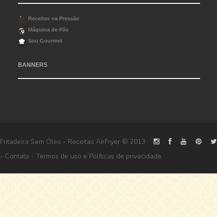
Receitas na Pressão
Máquina de Pão
Sou Gourmet
BANNERS
Fritadeira Sem Óleo - Receitas AirFryer
© 2013
-
Contato
-
Termos de uso
e
Políticas de privacidade