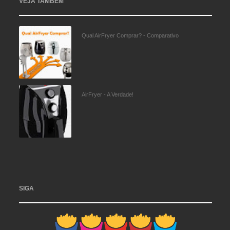
VEJA TAMBÉM
Qual AirFryer Comprar? - Comparativo
AirFryer - A Verdade!
SIGA