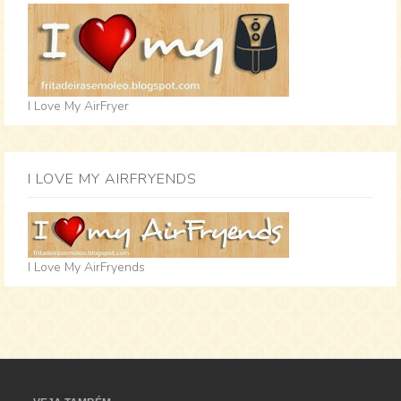
I Love My AirFryer
I LOVE MY AIRFRYENDS
I Love My AirFryends