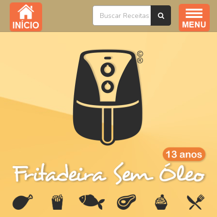
Índice / Todas as Receitas
YouTube
Livros
Ofertas
Sobre
Na Mídia