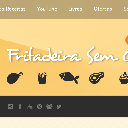
 as Receitas
YouTube
Livros
Ofertas
S