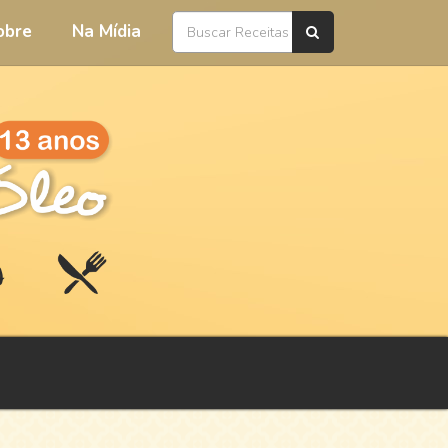
obre
Na Mídia