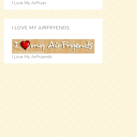
I Love My AirFryer
I LOVE MY AIRFRYENDS
I Love My AirFryends