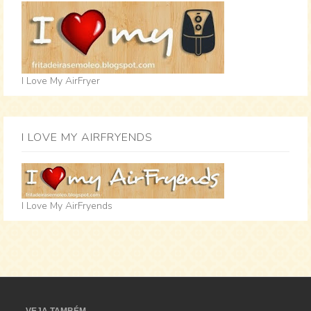
I Love My AirFryer
I LOVE MY AIRFRYENDS
I Love My AirFryends