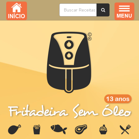
Índice / Todas as Receitas
YouTube
Livros
Ofertas
Sobre
Na Mídia