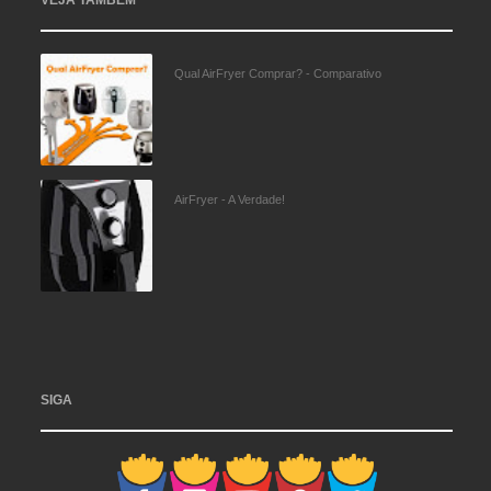
VEJA TAMBÉM
Qual AirFryer Comprar? - Comparativo
AirFryer - A Verdade!
SIGA