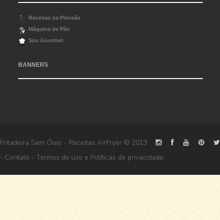
Receitas na Pressão
Máquina de Pão
Sou Gourmet
BANNERS
Fritadeira Sem Óleo - Receitas AirFryer
© 2013
-
Contato
-
Termos de uso
e
Políticas de privacidade