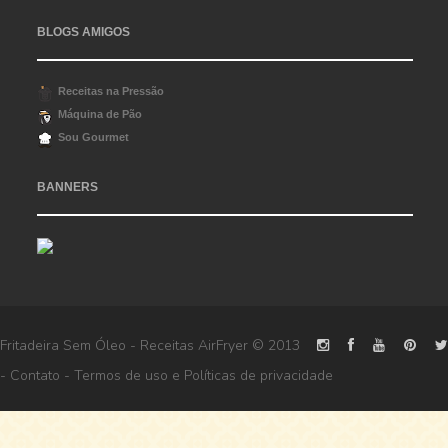
BLOGS AMIGOS
Receitas na Pressão
Máquina de Pão
Sou Gourmet
BANNERS
Fritadeira Sem Óleo - Receitas AirFryer
© 2013
-
Contato
-
Termos de uso
e
Políticas de privacidade