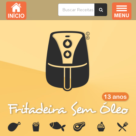
Índice / Todas as Receitas
YouTube
Livros
Ofertas
Sobre
Na Mídia