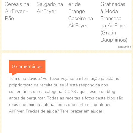
Cereais na
Salgado na
er de
Gratinadas
AirFryer -
AirFryer
Frango
à Moda
Pão
Caseiro na
Francesa
AirFryer
na AirFryer
(Gratin
Dauphinois)
bRelated
0 comentários:
Tem uma dúvida? Por favor veja se a informação já está no
próprio texto da receita ou se já está respondida nos
comentários ou na categoria DICAS aqui mesmo do blog
antes de perguntar. Todas as receitas e fotos deste blog são
reais e de minha autoria, todas dão certo em qualquer
AirFryer. Precisa de ajuda? Terei prazer em ajudar!