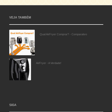
VEJA TAMBÉM
Qual AirFryer Comprar? - Comparativo
AirFryer - A Verdade!
SIGA