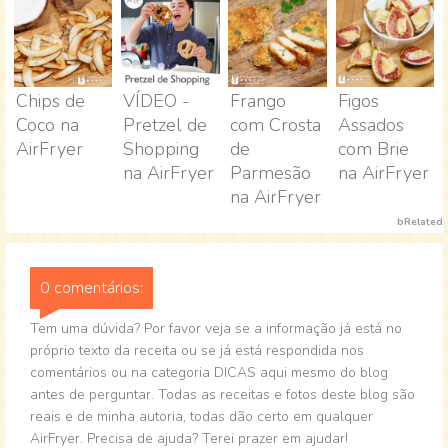
Chips de
VÍDEO -
Frango
Figos
Coco na
Pretzel de
com Crosta
Assados
AirFryer
Shopping
de
com Brie
na AirFryer
Parmesão
na AirFryer
na AirFryer
bRelated
0 comentários:
Tem uma dúvida? Por favor veja se a informação já está no
próprio texto da receita ou se já está respondida nos
comentários ou na categoria DICAS aqui mesmo do blog
antes de perguntar. Todas as receitas e fotos deste blog são
reais e de minha autoria, todas dão certo em qualquer
AirFryer. Precisa de ajuda? Terei prazer em ajudar!