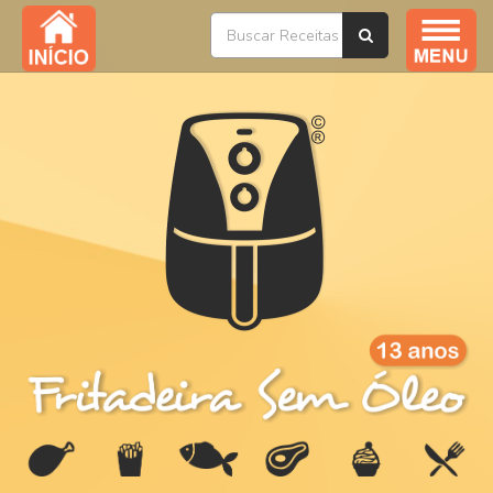
Índice / Todas as Receitas
YouTube
Livros
Ofertas
Sobre
Na Mídia