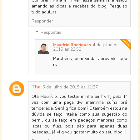
Comprei minha air fryer essa semana e estou
amando as dicas e receitas do blog. Pesquiso
tudo aqui...rs
Responder
Respostas
4 de julho de
Maurício Rodrigues
2015 às 22:52
Parabéns, bem-vinda, aproveite tudo
rs
Tha
5 de julho de 2015 às 11:27
Olá Maurício, vou testar minha air fry hj pela 1°
vez com uma peça dw maminha suína pré
temperada. Será q fica bom? E também estou na
dúvida se faço inteira como sua sugestão do
pernil ou se faço em pedaços menores como
iscas ou filés, pois são para apenas duas
pessoas... já vi q vou gostar muito do seu blog!!!!