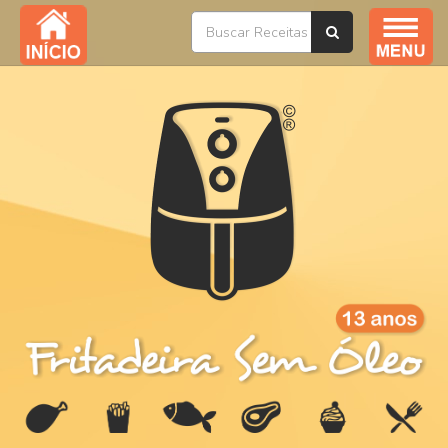
Índice / Todas as Receitas
YouTube
Livros
Ofertas
Sobre
Na Mídia