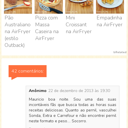
Pão
Pizza com
Mini
Empadinha
Australiano
Massa
Croissant
na AirFryer
na AirFryer
Caseira na
na AirFryer
(estilo
AirFryer
Outback)
bRelated
42 comentários:
Anônimo
22 de dezembro de 2013 às 19:30
Mauricio boa noite. Sou uma das suas
incontáveis fãs que busca todas as horas suas
receitas deliciosas. Quanto ao pernil, vasculhei
Sonda, Extra e Carrefour e não encontrei pernil
neste formato e peso.... Socorro.