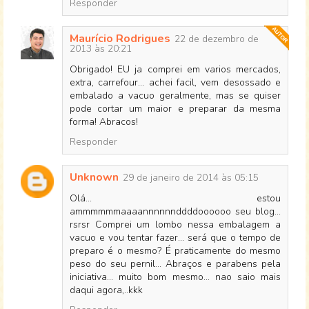
Responder
Maurício Rodrigues
22 de dezembro de
2013 às 20:21
Obrigado! EU ja comprei em varios mercados,
extra, carrefour... achei facil, vem desossado e
embalado a vacuo geralmente, mas se quiser
pode cortar um maior e preparar da mesma
forma! Abracos!
Responder
Unknown
29 de janeiro de 2014 às 05:15
Olá... estou
ammmmmmaaaannnnnnddddoooooo seu blog...
rsrsr Comprei um lombo nessa embalagem a
vacuo e vou tentar fazer... será que o tempo de
preparo é o mesmo? É praticamente do mesmo
peso do seu pernil... Abraços e parabens pela
iniciativa... muito bom mesmo... nao saio mais
daqui agora,..kkk