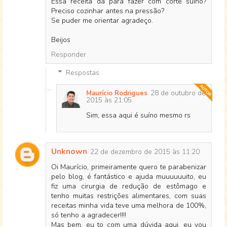
Essa receita da para fazer com corte suíno?
Preciso cozinhar antes na pressão?
Se puder me orientar agradeço.
Beijos
Responder
Respostas
28 de outubro de
Maurício Rodrigues
2015 às 21:05
Sim, essa aqui é suíno mesmo rs
Unknown
22 de dezembro de 2015 às 11:20
Oi Maurício, primeiramente quero te parabenizar
pelo blog, é fantástico e ajuda muuuuuuito, eu
fiz uma cirurgia de redução de estômago e
tenho muitas restrições alimentares, com suas
receitas minha vida teve uma melhora de 100%,
só tenho a agradecer!!!!
Mas bem, eu to com uma dúvida aqui, eu vou