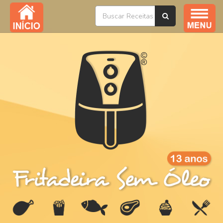
Índice / Todas as Receitas
YouTube
Livros
Ofertas
Sobre
Na Mídia