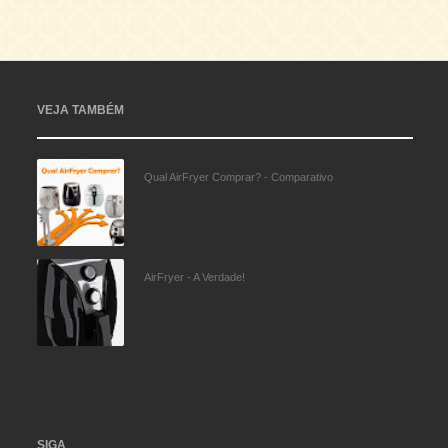
VEJA TAMBÉM
Qual AirFryer Comprar? - Comparativo
AirFryer - A Verdade!
SIGA