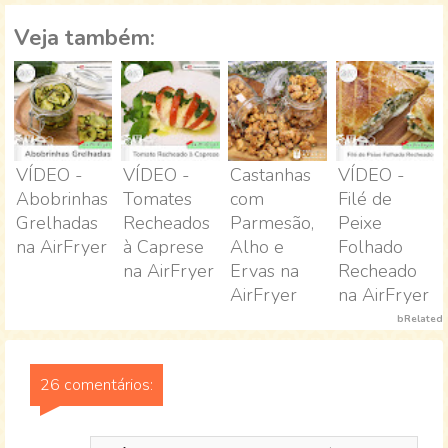
Veja também:
VÍDEO -
VÍDEO -
Castanhas
VÍDEO -
Abobrinhas
Tomates
com
Filé de
Grelhadas
Recheados
Parmesão,
Peixe
na AirFryer
à Caprese
Alho e
Folhado
na AirFryer
Ervas na
Recheado
AirFryer
na AirFryer
bRelated
26 comentários: