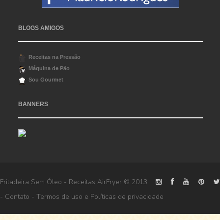
BLOGS AMIGOS
Receitas na Pressão
Máquina de Pão
Sou Gourmet
BANNERS
Fritadeira Sem Óleo - Receitas AirFryer
© 2013
-
Contato
-
Termos de uso
e
Políticas de privacidade