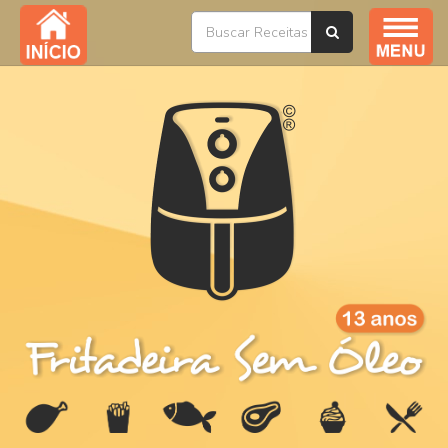
Índice / Todas as Receitas
YouTube
Livros
Ofertas
Sobre
Na Mídia