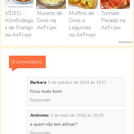
VÍDEO -
Nuvens de
Muffins de
Tomate
Almôndega
Ovos na
Ovos e
Pelado na
s de Frango
AirFryer
Legumes
AirFryer
na AirFryer
na AirFryer
bRelated
8 comentários:
Barbara
5 de outubro de 2014 às 19:11
Ficou muito bom!
Responder
Anônimo
2 de maio de 2016 às 16:19
e quem não tem airfryer?
Responder