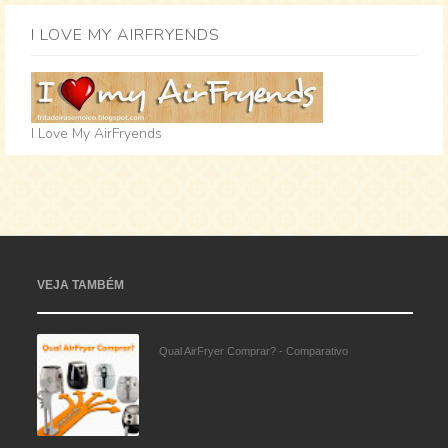
I LOVE MY AIRFRYENDS
I Love My AirFryends
VEJA TAMBÉM
Qual AirFryer Comprar? - Comparativo