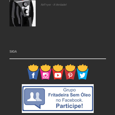
AirFryer - A Verdade!
SIGA