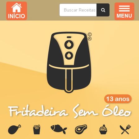
Índice / Todas as Receitas
YouTube
Livros
Ofertas
Sobre
Na Mídia