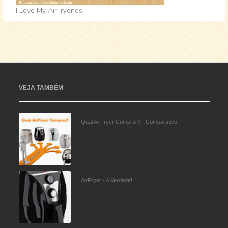
I Love My AirFryends
VEJA TAMBÉM
Qual AirFryer Comprar? - Comparativo
AirFryer - A Verdade!