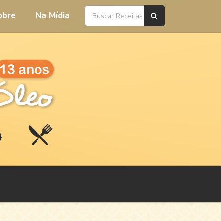
obre
Na Mídia