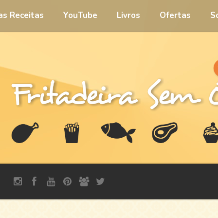
 as Receitas
YouTube
Livros
Ofertas
S