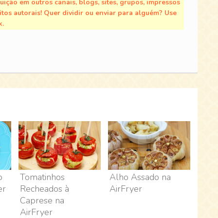
buição em outros canais, blogs, sites, grupos, impressos
tos autorais! Quer dividir ou enviar para alguém? Use
k.
o
Tomatinhos
Alho Assado na
er
Recheados à
AirFryer
Caprese na
AirFryer