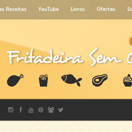
 as Receitas
YouTube
Livros
Ofertas
S