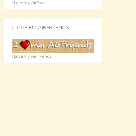
I Love My AirFryer
I LOVE MY AIRFRYENDS
I Love My AirFryends