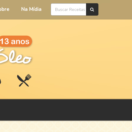
obre
Na Mídia