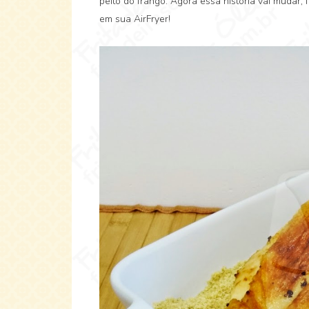
peito do frango. Agora essa história vai mudar
em sua AirFryer!