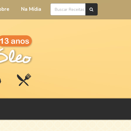
obre
Na Mídia