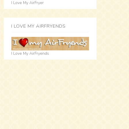
I Love My AirFryer
I LOVE MY AIRFRYENDS
I Love My AirFryends