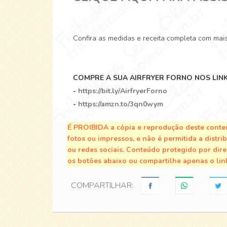
Confira as medidas e receita completa com mai
COMPRE A SUA AIRFRYER FORNO NOS LINK
-
https://bit.ly/AirfryerForno
-
https://amzn.to/3qn0wym
É PROIBIDA a cópia e reprodução deste conteú
fotos ou impressos, e não é permitida a distri
ou redes sociais. Conteúdo protegido por direi
os botões abaixo ou compartilhe apenas o lin
COMPARTILHAR: