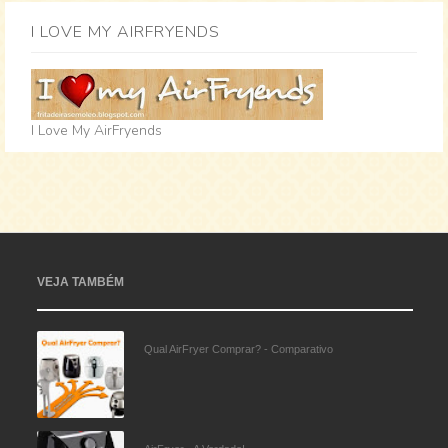
I LOVE MY AIRFRYENDS
I Love My AirFryends
VEJA TAMBÉM
Qual AirFryer Comprar? - Comparativo