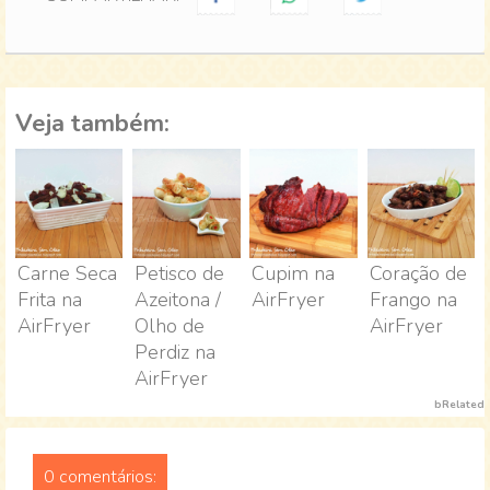
Veja também:
Carne Seca
Petisco de
Cupim na
Coração de
Frita na
Azeitona /
AirFryer
Frango na
AirFryer
Olho de
AirFryer
Perdiz na
AirFryer
bRelated
0 comentários: