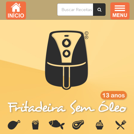
Índice / Todas as Receitas
YouTube
Livros
Ofertas
Sobre
Na Mídia