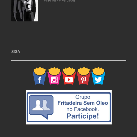
AirFryer - A Verdade!
SIGA