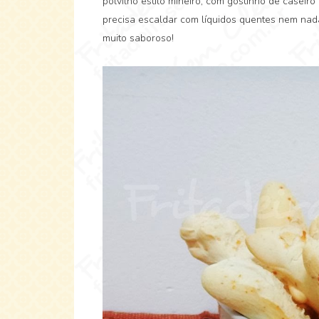
polvilho estilo mineiro, com gostinho de caseir
precisa escaldar com líquidos quentes nem nada,
muito saboroso!