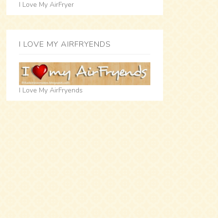
I Love My AirFryer
I LOVE MY AIRFRYENDS
I Love My AirFryends