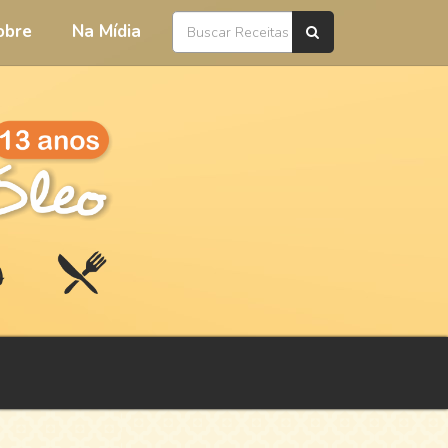
obre
Na Mídia