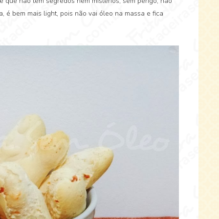
o e que não tem segredos nem mistérios, sem perigo, não
 é bem mais light, pois não vai óleo na massa e fica