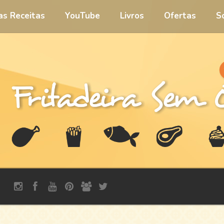
 as Receitas
YouTube
Livros
Ofertas
S