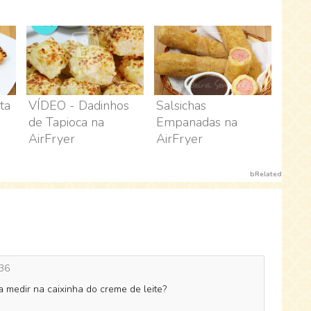
ta
VÍDEO - Dadinhos
Salsichas
de Tapioca na
Empanadas na
AirFryer
AirFryer
bRelated
36
a medir na caixinha do creme de leite?